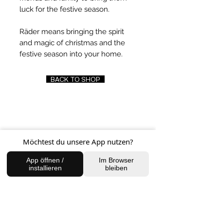
luck for the festive season.
Räder means bringing the spirit
and magic of christmas and the
festive season into your home.
BACK TO SHOP
FIND US
Möchtest du unsere App nutzen?
Charlottenburg Studio
Englische Straße 21, 10587
App öffnen /
Im Browser
charlottenburg@houseofhealingberlin.com
installieren
bleiben
Prenzlauer Berg Studio
Dunckerstraße 70, 10437
prenzlauerberg@houseofhealingberlin.com