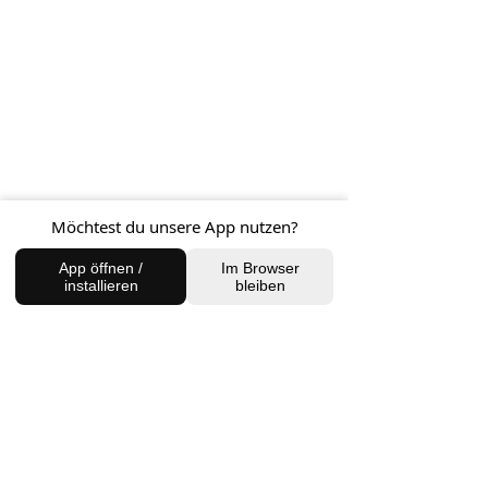
FIND US
Charlottenburg Studio
Englische Straße 21, 10587
Möchtest du unsere App nutzen?
charlottenburg@houseofhealingberlin.com
App öffnen /
Im Browser
installieren
bleiben
Prenzlauer Berg Studio
Dunckerstraße 70, 10437
prenzlauerberg@houseofhealingberlin.com
WANT TO HEAR FROM US?
Sign up for our newsletter!