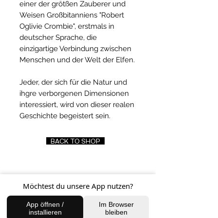
einer der grötßen Zauberer und
Weisen Großbitanniens "Robert
Oglivie Crombie", erstmals in
deutscher Sprache, die
einzigartige Verbindung zwischen
Menschen und der Welt der Elfen.
Jeder, der sich für die Natur und
ihgre verborgenen Dimensionen
interessiert, wird von dieser realen
Geschichte begeistert sein.
BACK TO SHOP
FIND US
Möchtest du unsere App nutzen?
App öffnen /
Im Browser
Charlottenburg Studio
installieren
bleiben