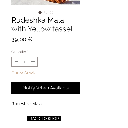
Rudeshka Mala
with Yellow tassel
Price
39,00 €
Quantity
*
Out of Stock
Notify When Available
Rudeshka Mala
BACK TO SHOP