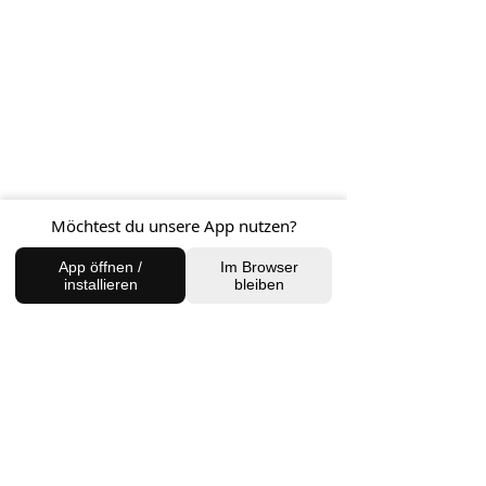
FIND US
Charlottenburg Studio
Englische Straße 21, 10587
Möchtest du unsere App nutzen?
charlottenburg@houseofhealingberlin.com
App öffnen /
Im Browser
installieren
bleiben
Prenzlauer Berg Studio
Dunckerstraße 70, 10437
prenzlauerberg@houseofhealingberlin.com
WANT TO HEAR FROM US?
Sign up for our newsletter!